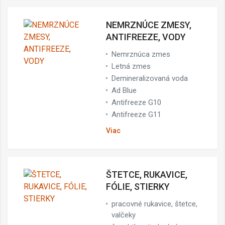
NEMRZNÚCE ZMESY,
ANTIFREEZE, VODY
Nemrznúca zmes
Letná zmes
Demineralizovaná voda
Ad Blue
Antifreeze G10
Antifreeze G11
Viac
ŠTETCE, RUKAVICE,
FÓLIE, STIERKY
pracovné rukavice, štetce,
valčeky