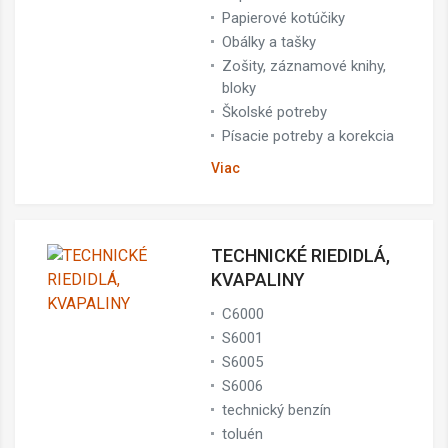
Papierové kotúčiky
Obálky a tašky
Zošity, záznamové knihy,
bloky
Školské potreby
Písacie potreby a korekcia
Viac
TECHNICKÉ RIEDIDLÁ,
KVAPALINY
C6000
S6001
S6005
S6006
technický benzín
toluén