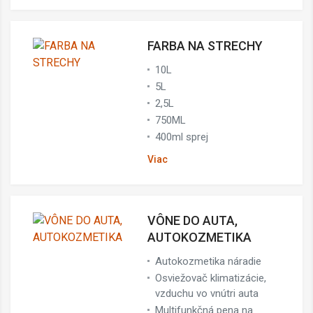
FARBA NA STRECHY
10L
5L
2,5L
750ML
400ml sprej
Viac
VÔNE DO AUTA,
AUTOKOZMETIKA
Autokozmetika náradie
Osviežovač klimatizácie,
vzduchu vo vnútri auta
Multifunkčná pena na