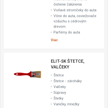
čistenie čalúnenia
Voňavé stromčeky do auta
Vône do auta, osviežovače
vzduchu s cédrovým
drevom
Parfémy do auta
Viac
ELIT-SK ŠTETCE,
VALČEKY
Štetce
Štetce - zároháky
Valčeky
Súpravy
Štetky
Vaničky, mriežky