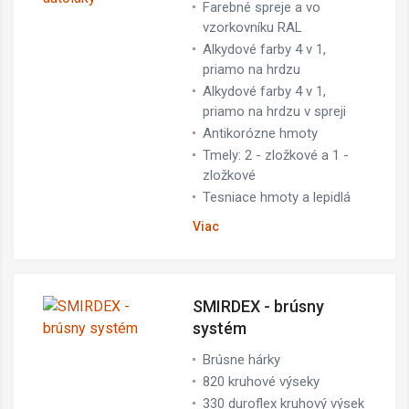
Farebné spreje a vo
vzorkovníku RAL
Alkydové farby 4 v 1,
priamo na hrdzu
Alkydové farby 4 v 1,
priamo na hrdzu v spreji
Antikorózne hmoty
Tmely: 2 - zložkové a 1 -
zložkové
Tesniace hmoty a lepidlá
Viac
SMIRDEX - brúsny
systém
Brúsne hárky
820 kruhové výseky
330 duroflex kruhový výsek