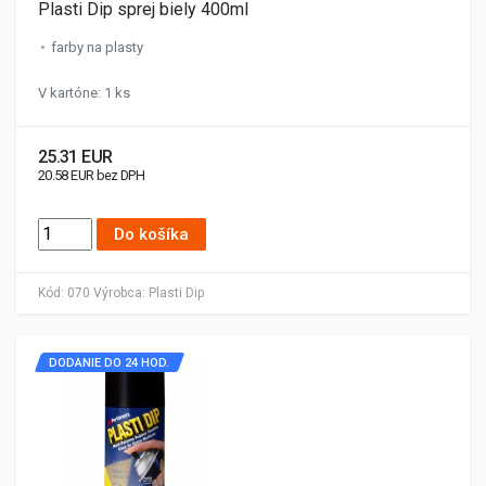
Plasti Dip sprej biely 400ml
farby na plasty
V kartóne: 1 ks
25.31 EUR
20.58 EUR bez DPH
Do košíka
Kód:
070
Výrobca:
Plasti Dip
DODANIE DO 24 HOD.