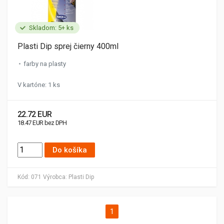
Skladom: 5+ ks
Plasti Dip sprej čierny 400ml
farby na plasty
V kartóne: 1 ks
22.72 EUR
18.47 EUR bez DPH
Do košíka
Kód:
071
Výrobca:
Plasti Dip
1