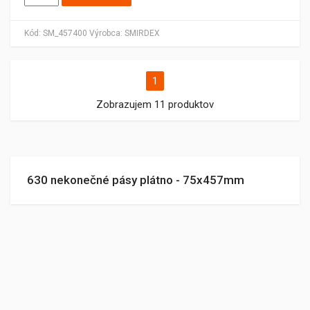
Kód:
SM_457400
Výrobca:
SMIRDEX
1
Zobrazujem 11 produktov
630 nekonečné pásy plátno - 75x457mm