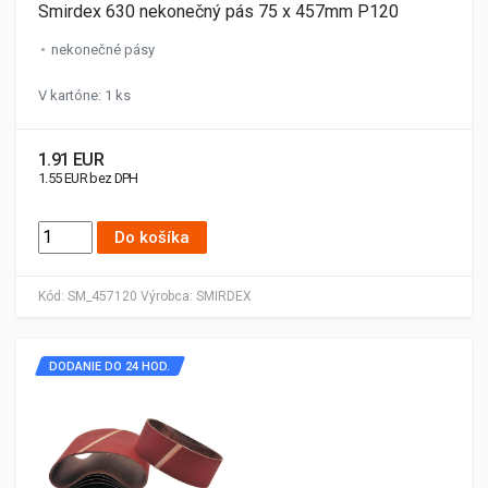
Smirdex 630 nekonečný pás 75 x 457mm P120
nekonečné pásy
V kartóne: 1 ks
1.91 EUR
1.55 EUR bez DPH
Do košíka
Kód:
SM_457120
Výrobca:
SMIRDEX
DODANIE DO 24 HOD.