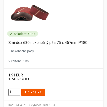
Skladom: 5+ ks
Smirdex 630 nekonečný pás 75 x 457mm P180
nekonečné pásy
V kartóne: 1 ks
1.91 EUR
1.55 EUR bez DPH
Do košíka
Kód:
SM_457180
Výrobca:
SMIRDEX