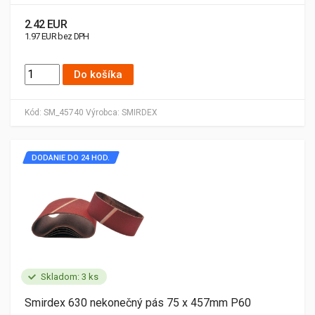
2.42 EUR
1.97 EUR bez DPH
Do košíka
Kód:
SM_45740
Výrobca:
SMIRDEX
DODANIE DO 24 HOD.
Skladom: 3 ks
Smirdex 630 nekonečný pás 75 x 457mm P60