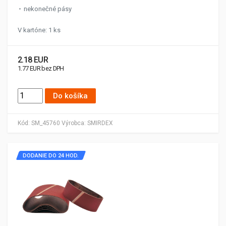
nekonečné pásy
V kartóne: 1 ks
2.18 EUR
1.77 EUR bez DPH
Do košíka
Kód:
SM_45760
Výrobca:
SMIRDEX
DODANIE DO 24 HOD.