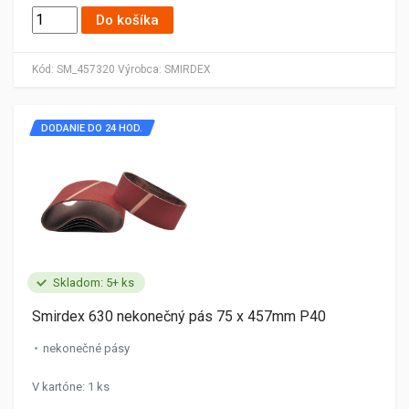
Do košíka
Kód:
SM_457320
Výrobca:
SMIRDEX
DODANIE DO 24 HOD.
Skladom: 5+ ks
Smirdex 630 nekonečný pás 75 x 457mm P40
nekonečné pásy
V kartóne: 1 ks