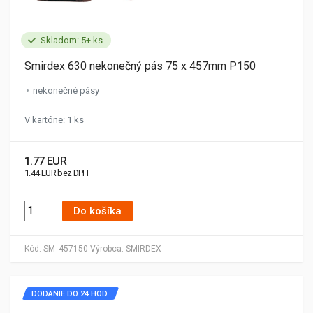
Skladom: 5+ ks
Smirdex 630 nekonečný pás 75 x 457mm P150
nekonečné pásy
V kartóne: 1 ks
1.77 EUR
1.44 EUR bez DPH
Do košíka
Kód:
SM_457150
Výrobca:
SMIRDEX
DODANIE DO 24 HOD.