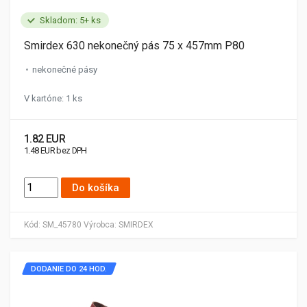
Skladom: 5+ ks
Smirdex 630 nekonečný pás 75 x 457mm P80
nekonečné pásy
V kartóne: 1 ks
1.82 EUR
1.48 EUR bez DPH
Do košíka
Kód:
SM_45780
Výrobca:
SMIRDEX
DODANIE DO 24 HOD.