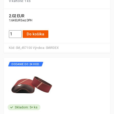
V kartóne: 1 ks
2.02 EUR
1.64 EUR bez DPH
Do košíka
Kód:
SM_457100
Výrobca:
SMIRDEX
DODANIE DO 24 HOD.
Skladom: 5+ ks