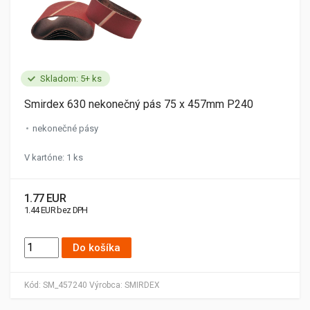
Skladom: 5+ ks
Smirdex 630 nekonečný pás 75 x 457mm P240
nekonečné pásy
V kartóne: 1 ks
1.77 EUR
1.44 EUR bez DPH
Do košíka
Kód:
SM_457240
Výrobca:
SMIRDEX