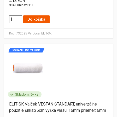
4.13 EUR
3.36 EUR bez DPH
Do košíka
Kód:
732025
Výrobca:
ELIT-SK
DODANIE DO 24 HOD.
Skladom: 5+ ks
ELIT-SK Valček VESTAN ŠTANDART, univerzálne
použitie šírka:25cm výška vlasu: 16mm priemer: 6mm