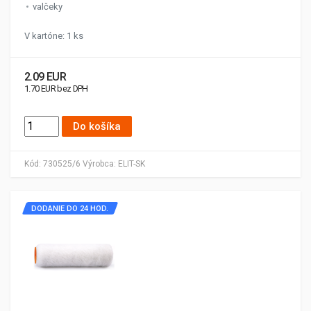
valčeky
V kartóne: 1 ks
2.09 EUR
1.70 EUR bez DPH
Do košíka
Kód:
730525/6
Výrobca:
ELIT-SK
DODANIE DO 24 HOD.