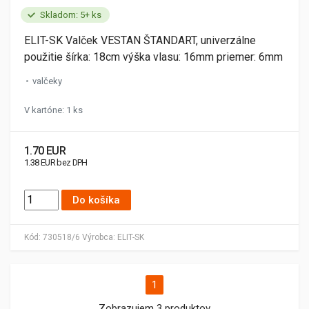
Skladom: 5+ ks
ELIT-SK Valček VESTAN ŠTANDART, univerzálne
použitie šírka: 18cm výška vlasu: 16mm priemer: 6mm
valčeky
V kartóne: 1 ks
1.70 EUR
1.38 EUR bez DPH
Do košíka
Kód:
730518/6
Výrobca:
ELIT-SK
1
Zobrazujem 3 produktov