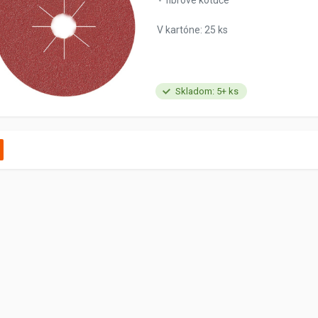
fibrové kotúče
V kartóne: 25 ks
Skladom: 5+ ks