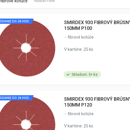
fibrové kotúče
Nastav Filter
ODANIE DO 24 HOD.
SMIRDEX 930 FIBROVÝ BRÚSN
150MM P100
fibrové kotúče
V kartóne: 25 ks
Skladom: 5+ ks
ODANIE DO 24 HOD.
SMIRDEX 930 FIBROVÝ BRÚSN
150MM P120
fibrové kotúče
V kartóne: 25 ks