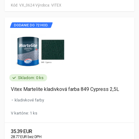
Kód:
VX_0624
Výrobca:
VITEX
DODANIE DO 72 HOD.
Skladom: 0 ks
Vitex Martelite kladivková farba 849 Cypress 2,5L
kladivkové farby
V kartóne: 1 ks
35.39 EUR
28.77 EUR bez DPH