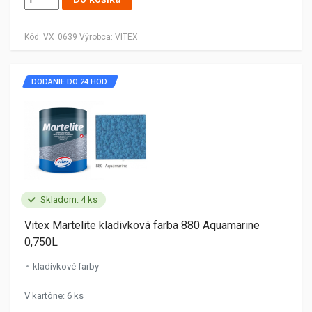
Kód:
VX_0639
Výrobca:
VITEX
DODANIE DO 24 HOD.
Skladom: 4 ks
Vitex Martelite kladivková farba 880 Aquamarine
0,750L
kladivkové farby
V kartóne: 6 ks