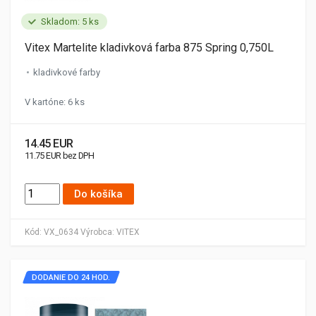
Skladom: 5 ks
Vitex Martelite kladivková farba 875 Spring 0,750L
kladivkové farby
V kartóne: 6 ks
14.45 EUR
11.75 EUR bez DPH
Do košíka
Kód:
VX_0634
Výrobca:
VITEX
DODANIE DO 24 HOD.