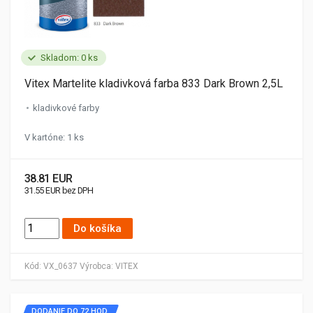
Skladom: 0 ks
Vitex Martelite kladivková farba 833 Dark Brown 2,5L
kladivkové farby
V kartóne: 1 ks
38.81 EUR
31.55 EUR bez DPH
Do košíka
Kód:
VX_0637
Výrobca:
VITEX
DODANIE DO 72 HOD.