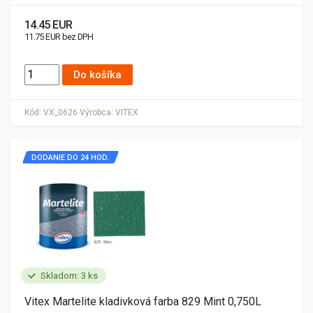
14.45 EUR
11.75 EUR bez DPH
Do košíka
Kód:
VX_0626
Výrobca:
VITEX
DODANIE DO 24 HOD.
Skladom: 3 ks
Vitex Martelite kladivková farba 829 Mint 0,750L