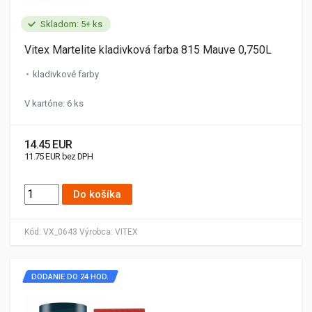
Skladom: 5+ ks
Vitex Martelite kladivková farba 815 Mauve 0,750L
kladivkové farby
V kartóne: 6 ks
14.45 EUR
11.75 EUR bez DPH
Do košíka
Kód:
VX_0643
Výrobca:
VITEX
DODANIE DO 24 HOD.