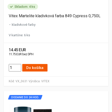
Skladom: 4 ks
Vitex Martelite kladivková farba 849 Cypress 0,750L
kladivkové farby
V kartóne: 6 ks
14.45 EUR
11.75 EUR bez DPH
Do košíka
Kód:
VX_0631
Výrobca:
VITEX
DODANIE DO 24 HOD.