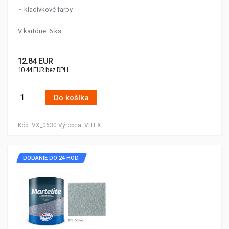
kladivkové farby
V kartóne: 6 ks
12.84 EUR
10.44 EUR bez DPH
Do košíka
Kód:
VX_0630
Výrobca:
VITEX
DODANIE DO 24 HOD.