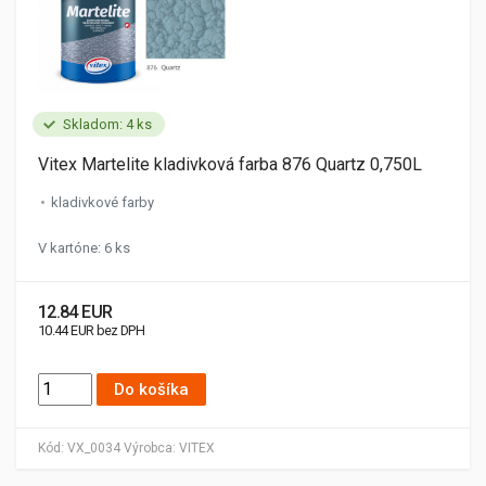
Skladom: 4 ks
Vitex Martelite kladivková farba 876 Quartz 0,750L
kladivkové farby
V kartóne: 6 ks
12.84 EUR
10.44 EUR bez DPH
Do košíka
Kód:
VX_0034
Výrobca:
VITEX