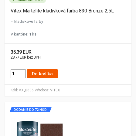
Vitex Martelite kladivková farba 830 Bronze 2,5L
kladivkové farby
V kartóne: 1 ks
35.39 EUR
28.77 EUR bez DPH
Do košíka
Kód:
VX_0636
Výrobca:
VITEX
DODANIE DO 72 HOD.