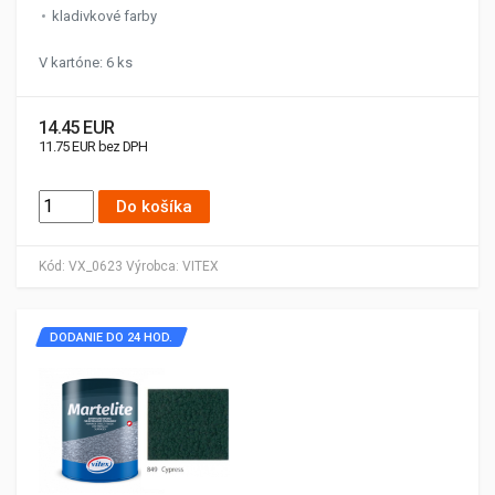
kladivkové farby
V kartóne: 6 ks
14.45 EUR
11.75 EUR bez DPH
Do košíka
Kód:
VX_0623
Výrobca:
VITEX
DODANIE DO 24 HOD.