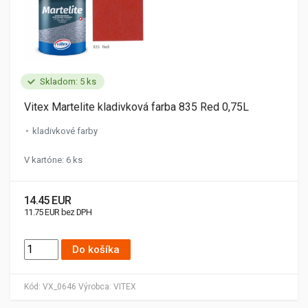
Skladom: 5 ks
Vitex Martelite kladivková farba 835 Red 0,75L
kladivkové farby
V kartóne: 6 ks
14.45 EUR
11.75 EUR bez DPH
Do košíka
Kód:
VX_0646
Výrobca:
VITEX