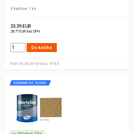
V kartóne: 1 ks
35.39 EUR
28.77 EUR bez DPH
Do košíka
Kód:
VX_0629
Výrobca:
VITEX
DODANIE DO 72 HOD.
Skladom: 0 ks