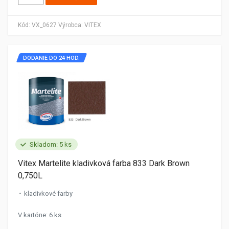
Kód:
VX_0627
Výrobca:
VITEX
DODANIE DO 24 HOD.
Skladom: 5 ks
Vitex Martelite kladivková farba 833 Dark Brown
0,750L
kladivkové farby
V kartóne: 6 ks