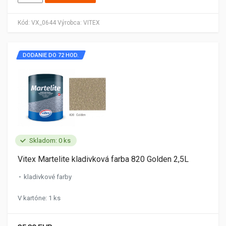
Kód:
VX_0644
Výrobca:
VITEX
DODANIE DO 72 HOD.
Skladom: 0 ks
Vitex Martelite kladivková farba 820 Golden 2,5L
kladivkové farby
V kartóne: 1 ks