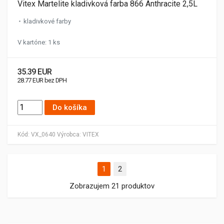
Vitex Martelite kladivková farba 866 Anthracite 2,5L
kladivkové farby
V kartóne: 1 ks
35.39 EUR
28.77 EUR bez DPH
Do košíka
Kód:
VX_0640
Výrobca:
VITEX
1
2
Zobrazujem 21 produktov