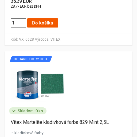
35.39 EUR
28.77 EUR bez DPH
Do košíka
Kód:
VX_0628
Výrobca:
VITEX
DODANIE DO 72 HOD.
Skladom: 0 ks
Vitex Martelite kladivková farba 829 Mint 2,5L
kladivkové farby