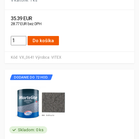
V kartóne: 1 ks
35.39 EUR
28.77 EUR bez DPH
Do košíka
Kód:
VX_0641
Výrobca:
VITEX
DODANIE DO 72 HOD.
Skladom: 0 ks