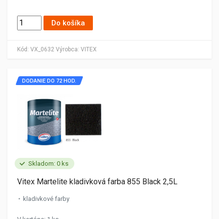
Do košíka
Kód:
VX_0632
Výrobca:
VITEX
DODANIE DO 72 HOD.
Skladom: 0 ks
Vitex Martelite kladivková farba 855 Black 2,5L
kladivkové farby