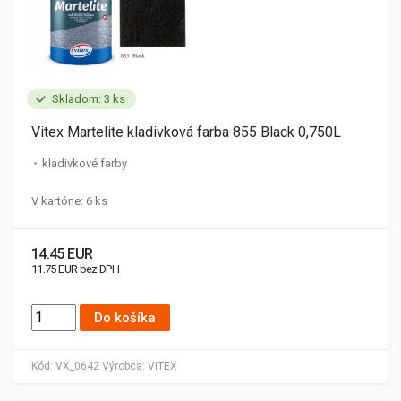
Skladom: 3 ks
Vitex Martelite kladivková farba 855 Black 0,750L
kladivkové farby
V kartóne: 6 ks
14.45 EUR
11.75 EUR bez DPH
Do košíka
Kód:
VX_0642
Výrobca:
VITEX