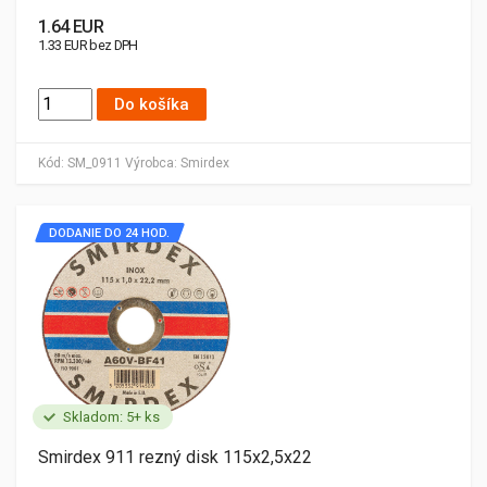
1.64 EUR
1.33 EUR bez DPH
Do košíka
Kód:
SM_0911
Výrobca:
Smirdex
DODANIE DO 24 HOD.
Skladom: 5+ ks
Smirdex 911 rezný disk 115x2,5x22