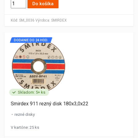
Do košíka
Kód:
SM_0036
Výrobca:
SMIRDEX
DODANIE DO 24 HOD.
Skladom: 5+ ks
Smirdex 911 rezný disk 180x3,0x22
rezné disky
V kartóne: 25 ks