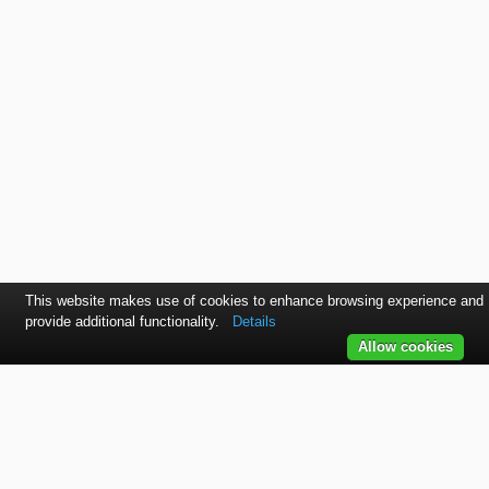
This website makes use of cookies to enhance browsing experience and
provide additional functionality.
Details
Allow cookies
Kontaktujte nás
SVET autolakov, náradia, stavebnej chémie a doplnkov.