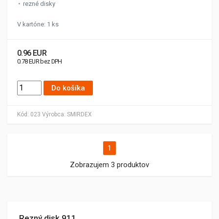
rezné disky
V kartóne: 1 ks
0.96 EUR
0.78 EUR bez DPH
Do košíka
Kód:
023
Výrobca:
SMIRDEX
1
Zobrazujem 3 produktov
Rezný disk 911