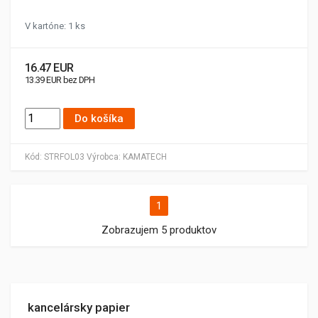
V kartóne: 1 ks
16.47 EUR
13.39 EUR bez DPH
Do košíka
Kód:
STRFOL03
Výrobca:
KAMATECH
1
Zobrazujem 5 produktov
kancelársky papier