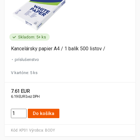
Skladom: 5+ ks
Kancelársky papier A4 / 1 balík 500 listov /
príslušenstvo
V kartóne: 5 ks
7.61 EUR
6.19 EUR bez DPH
Do košíka
Kód:
KP01
Výrobca:
BODY