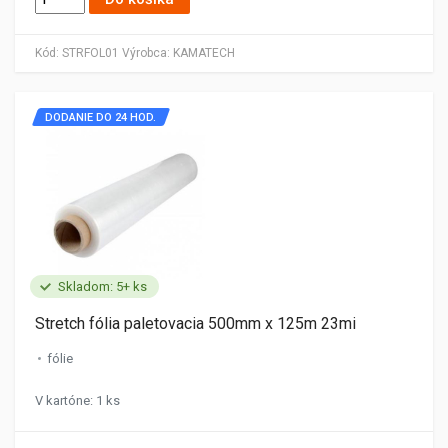
Kód:
STRFOL01
Výrobca:
KAMATECH
DODANIE DO 24 HOD.
Skladom: 5+ ks
Stretch fólia paletovacia 500mm x 125m 23mi
fólie
V kartóne: 1 ks