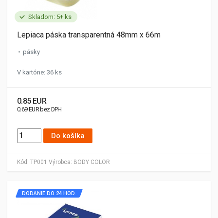
Skladom: 5+ ks
Lepiaca páska transparentná 48mm x 66m
pásky
V kartóne: 36 ks
0.85 EUR
0.69 EUR bez DPH
Do košíka
Kód:
TP001
Výrobca:
BODY COLOR
DODANIE DO 24 HOD.