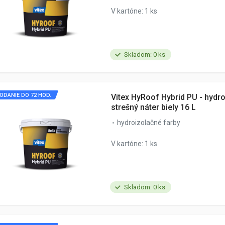
V kartóne: 1 ks
Skladom: 0 ks
ODANIE DO 72 HOD.
Vitex HyRoof Hybrid PU - hydr
strešný náter biely 16 L
hydroizolačné farby
V kartóne: 1 ks
Skladom: 0 ks