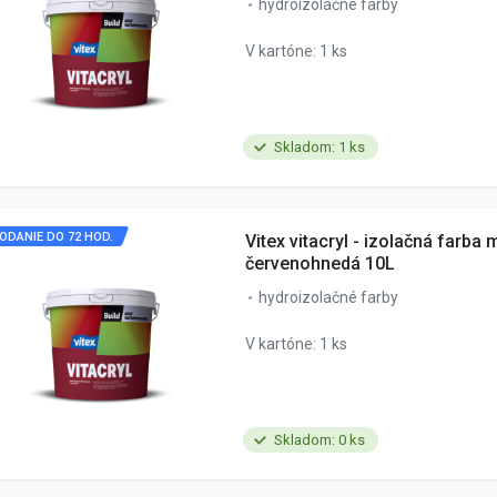
hydroizolačné farby
V kartóne: 1 ks
Skladom: 1 ks
ODANIE DO 72 HOD.
Vitex vitacryl - izolačná farba 
červenohnedá 10L
hydroizolačné farby
V kartóne: 1 ks
Skladom: 0 ks