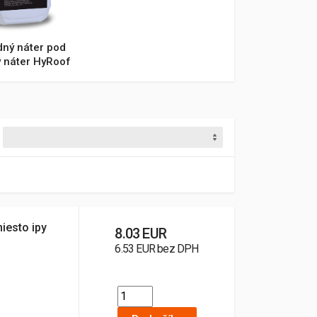
dný náter pod
ý náter HyRoof
miesto ipy
8.03 EUR
6.53 EUR bez DPH