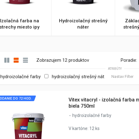
Izolačná farba na
Hydroizolačný strešný
Zákla
strechy miesto ipy
náter
strešn
Zobrazujem 12 produktov
Poradie:
ATRIBÚTY
hydroizolačné farby
hydroizolačný strešný nát
Nastav Filter
ODANIE DO 72 HOD.
Vitex vitacryl - izolačná farba 
biela 750ml
hydroizolačné farby
V kartóne: 12 ks