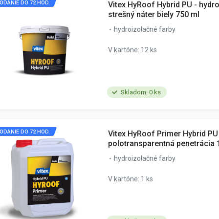
ODANIE DO 72 HOD.
Vitex HyRoof Hybrid PU - hydr
strešný náter biely 750 ml
hydroizolačné farby
V kartóne: 12 ks
Skladom: 0 ks
ODANIE DO 72 HOD.
Vitex HyRoof Primer Hybrid PU
polotransparentná penetrácia 
hydroizolačné farby
V kartóne: 1 ks