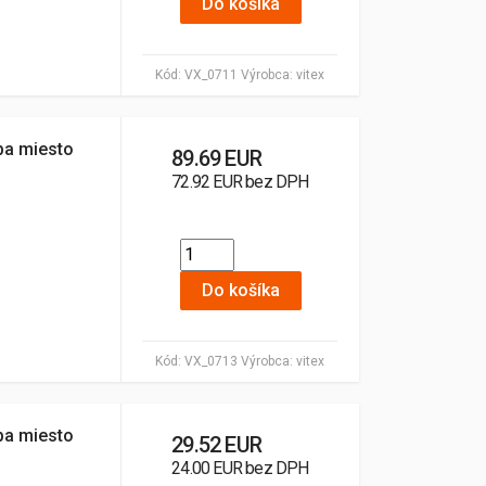
Do košíka
Kód:
VX_0711
Výrobca:
vitex
ba miesto
89.69 EUR
72.92 EUR bez DPH
Do košíka
Kód:
VX_0713
Výrobca:
vitex
ba miesto
29.52 EUR
24.00 EUR bez DPH