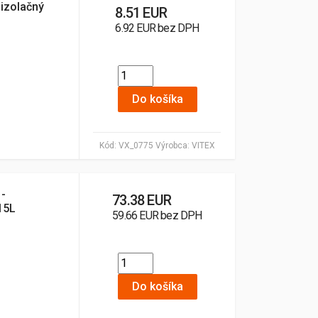
oizolačný
8.51 EUR
6.92 EUR bez DPH
Do košíka
Kód:
VX_0775
Výrobca:
VITEX
 -
73.38 EUR
15L
59.66 EUR bez DPH
Do košíka