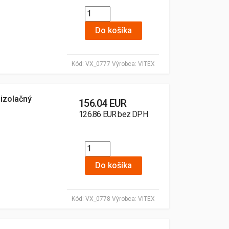
Do košíka
Kód:
VX_0777
Výrobca:
VITEX
oizolačný
156.04 EUR
126.86 EUR bez DPH
Do košíka
Kód:
VX_0778
Výrobca:
VITEX