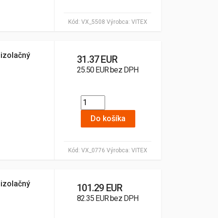
Kód:
VX_5508
Výrobca:
VITEX
oizolačný
31.37 EUR
25.50 EUR bez DPH
Do košíka
Kód:
VX_0776
Výrobca:
VITEX
oizolačný
101.29 EUR
82.35 EUR bez DPH