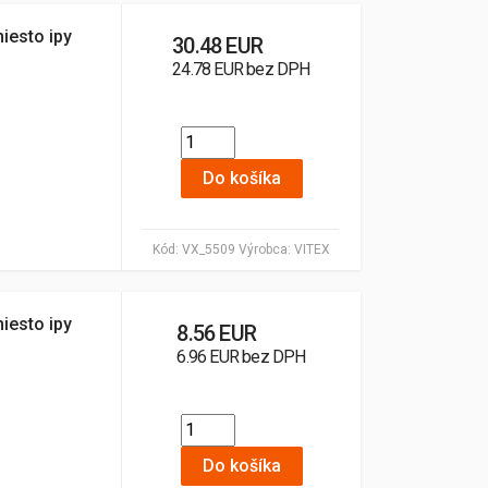
miesto ipy
30.48 EUR
24.78 EUR bez DPH
Do košíka
Kód:
VX_5509
Výrobca:
VITEX
miesto ipy
8.56 EUR
6.96 EUR bez DPH
Do košíka