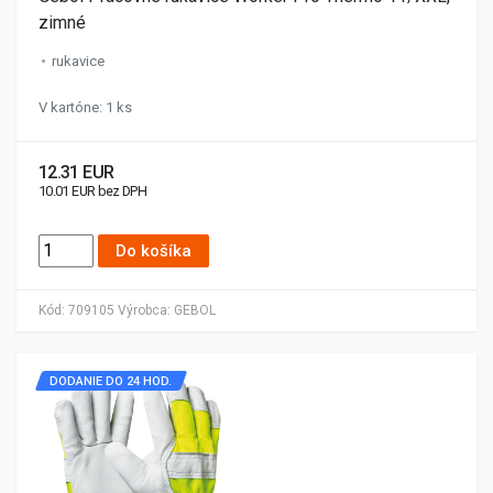
zimné
rukavice
V kartóne: 1 ks
12.31 EUR
10.01 EUR bez DPH
Do košíka
Kód:
709105
Výrobca:
GEBOL
DODANIE DO 24 HOD.