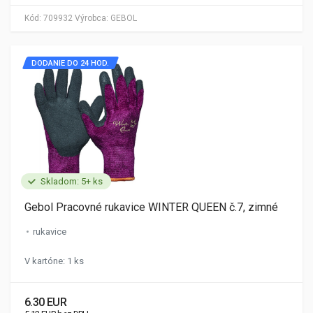
Kód:
709932
Výrobca:
GEBOL
DODANIE DO 24 HOD.
Skladom: 5+ ks
Gebol Pracovné rukavice WINTER QUEEN č.7, zimné
rukavice
V kartóne: 1 ks
6.30 EUR