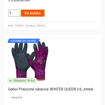
5.12 EUR bez DPH
Do košíka
Kód:
709931
Výrobca:
GEBOL
DODANIE DO 24 HOD.
Skladom: 5+ ks
Gebol Pracovné rukavice WINTER QUEEN č.6, zimné
rukavice