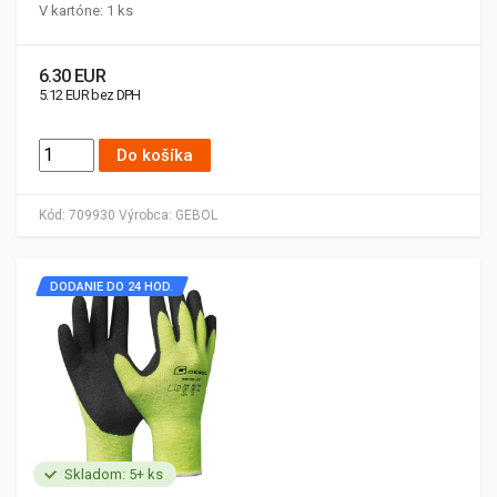
V kartóne: 1 ks
6.30 EUR
5.12 EUR bez DPH
Do košíka
Kód:
709930
Výrobca:
GEBOL
DODANIE DO 24 HOD.
Skladom: 5+ ks