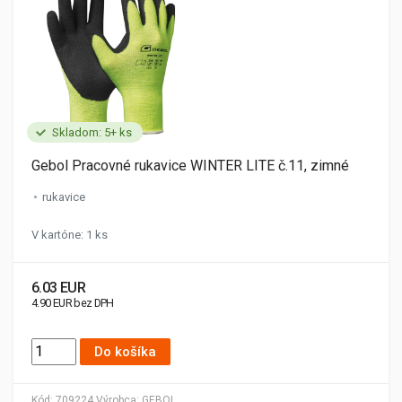
Skladom: 5+ ks
Gebol Pracovné rukavice WINTER LITE č.11, zimné
rukavice
V kartóne: 1 ks
6.03 EUR
4.90 EUR bez DPH
Do košíka
Kód:
709224
Výrobca:
GEBOL