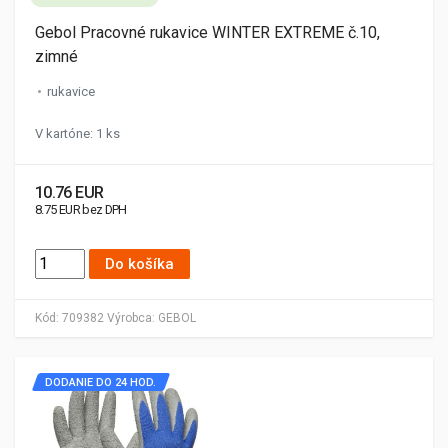
Gebol Pracovné rukavice WINTER EXTREME č.10,
zimné
rukavice
V kartóne: 1 ks
10.76 EUR
8.75 EUR bez DPH
Do košíka
Kód:
709382
Výrobca:
GEBOL
DODANIE DO 24 HOD.