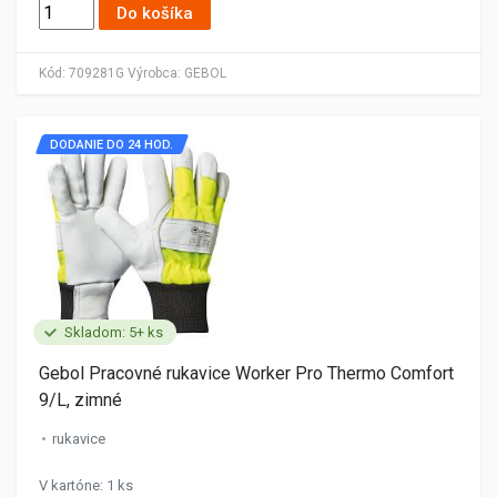
Do košíka
Kód:
709281G
Výrobca:
GEBOL
DODANIE DO 24 HOD.
Skladom: 5+ ks
Gebol Pracovné rukavice Worker Pro Thermo Comfort
9/L, zimné
rukavice
V kartóne: 1 ks