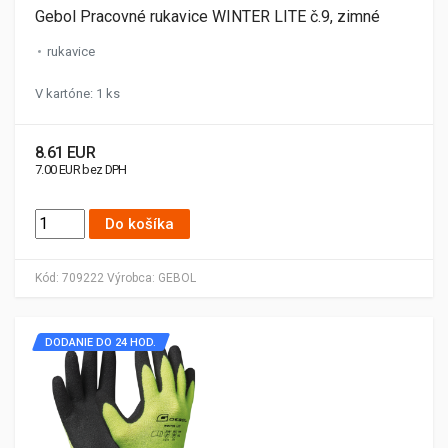
Gebol Pracovné rukavice WINTER LITE č.9, zimné
rukavice
V kartóne: 1 ks
8.61 EUR
7.00 EUR bez DPH
Do košíka
Kód:
709222
Výrobca:
GEBOL
DODANIE DO 24 HOD.