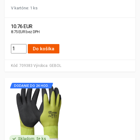
V kartóne: 1 ks
10.76 EUR
8.75 EUR bez DPH
Do košíka
Kód:
709383
Výrobca:
GEBOL
DODANIE DO 24 HOD.
Skladom: 5+ ks