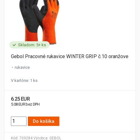
Skladom: 5+ ks
Gebol Pracovné rukavice WINTER GRIP č.10 oranžove
rukavice
V kartóne: 1 ks
6.25 EUR
5.08 EUR bez DPH
Do košíka
Kód:
709284
Výrobca:
GEBOL