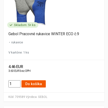
Skladom: 5+ ks
Gebol Pracovné rukavice WINTER ECO č.9
rukavice
V kartóne: 1 ks
4.46 EUR
3.63 EUR bez DPH
Do košíka
Kód:
709589
Výrobca:
GEBOL