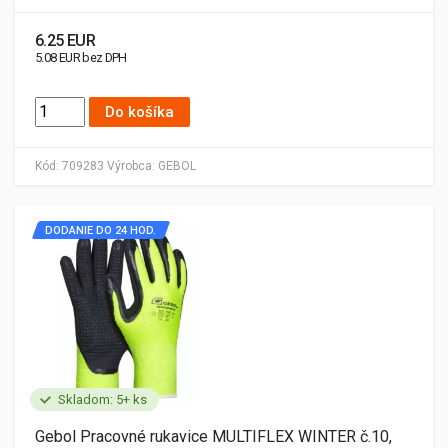
6.25 EUR
5.08 EUR bez DPH
Do košíka
Kód:
709283
Výrobca:
GEBOL
DODANIE DO 24 HOD.
Skladom: 5+ ks
Gebol Pracovné rukavice MULTIFLEX WINTER č.10,