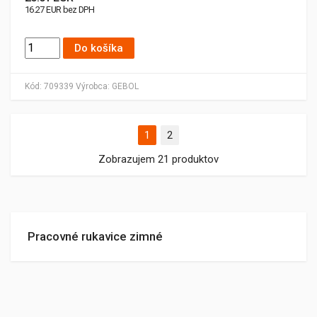
16.27 EUR bez DPH
Do košíka
Kód:
709339
Výrobca:
GEBOL
1
2
Zobrazujem 21 produktov
Pracovné rukavice zimné