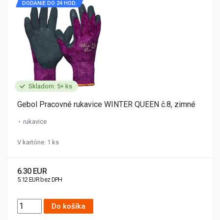
DODANIE DO 24 HOD.
Skladom: 5+ ks
Gebol Pracovné rukavice WINTER QUEEN č.8, zimné
rukavice
V kartóne: 1 ks
6.30 EUR
5.12 EUR bez DPH
Do košíka