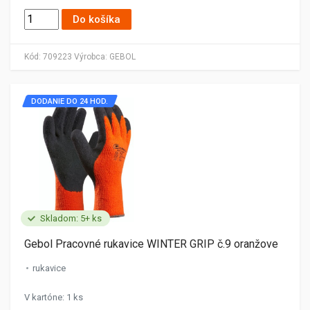
Do košíka
Kód:
709223
Výrobca:
GEBOL
DODANIE DO 24 HOD.
Skladom: 5+ ks
Gebol Pracovné rukavice WINTER GRIP č.9 oranžove
rukavice
V kartóne: 1 ks