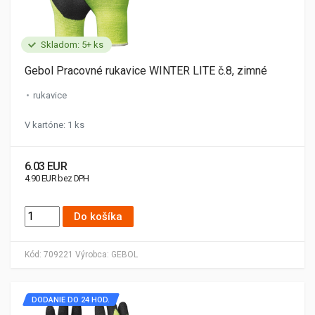
Skladom: 5+ ks
Gebol Pracovné rukavice WINTER LITE č.8, zimné
rukavice
V kartóne: 1 ks
6.03 EUR
4.90 EUR bez DPH
Do košíka
Kód:
709221
Výrobca:
GEBOL
DODANIE DO 24 HOD.