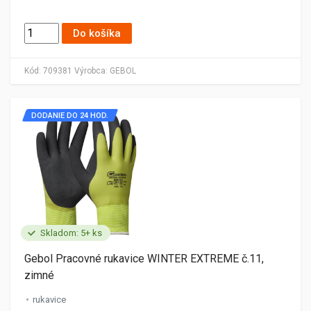
Do košíka
Kód:
709381
Výrobca:
GEBOL
DODANIE DO 24 HOD.
Skladom: 5+ ks
Gebol Pracovné rukavice WINTER EXTREME č.11,
zimné
rukavice