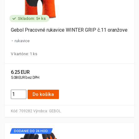
Skladom: 5+ ks
Gebol Pracovné rukavice WINTER GRIP č.11 oranžove
rukavice
V kartóne: 1 ks
6.25 EUR
5.08 EUR bez DPH
Do košíka
Kód:
709282
Výrobca:
GEBOL
DODANIE DO 24 HOD.