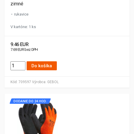
zimné
rukavice
V kartóne: 1 ks
9.46 EUR
7.69 EUR bez DPH
Do košíka
Kód:
709597
Výrobca:
GEBOL
DODANIE DO 24 HOD.