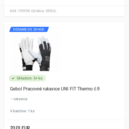
Kód:
709590
Výrobca:
GEBOL
DODANIE DO 24 HOD.
Skladom: 5+ ks
Gebol Pracovné rukavice UNI FIT Thermo č.9
rukavice
V kartóne: 1 ks
20.01 EUR