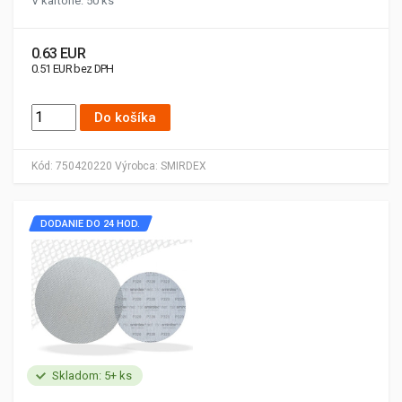
V kartóne: 50 ks
0.63 EUR
0.51 EUR bez DPH
Do košíka
Kód:
750420220
Výrobca:
SMIRDEX
DODANIE DO 24 HOD.
Skladom: 5+ ks