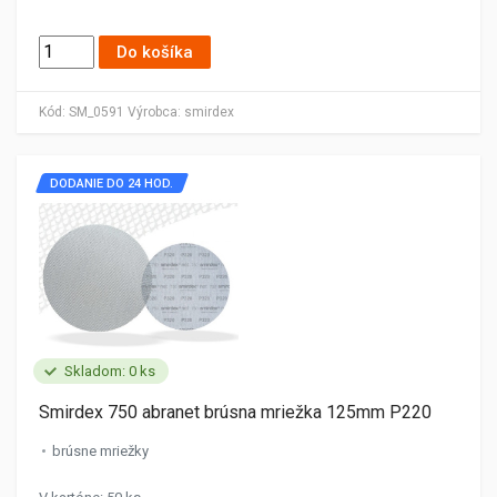
Do košíka
Kód:
SM_0591
Výrobca:
smirdex
DODANIE DO 24 HOD.
Skladom: 0 ks
Smirdex 750 abranet brúsna mriežka 125mm P220
brúsne mriežky