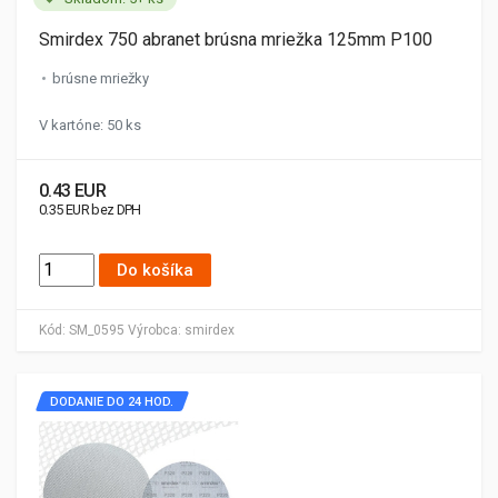
Smirdex 750 abranet brúsna mriežka 125mm P100
brúsne mriežky
V kartóne: 50 ks
0.43 EUR
0.35 EUR bez DPH
Do košíka
Kód:
SM_0595
Výrobca:
smirdex
DODANIE DO 24 HOD.