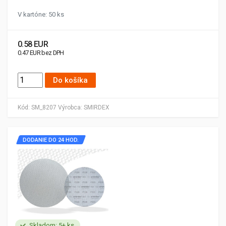
V kartóne: 50 ks
0.58 EUR
0.47 EUR bez DPH
Do košíka
Kód:
SM_8207
Výrobca:
SMIRDEX
DODANIE DO 24 HOD.
Skladom: 5+ ks