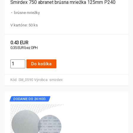
Smirdex 750 abranet brúsna mriežka 125mm P240
brúsne mriežky
V kartóne: 50 ks
0.43 EUR
0.35 EUR bez DPH
Do košíka
Kód:
SM_0590
Výrobca:
smirdex
DODANIE DO 24 HOD.