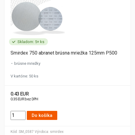
Skladom: 5+ ks
Smirdex 750 abranet brúsna mriežka 125mm P500
brúsne mriežky
V kartóne: 50 ks
0.43 EUR
0.35 EUR bez DPH
Do košíka
Kód:
SM_0587
Výrobca:
smirdex