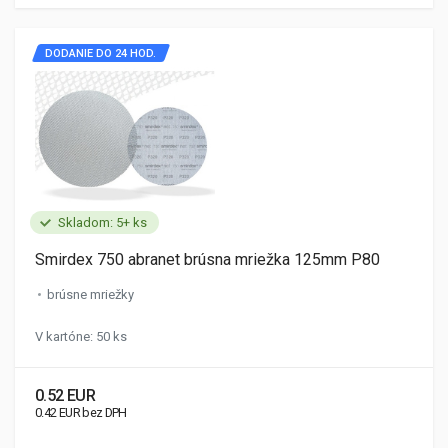
DODANIE DO 24 HOD.
Skladom: 5+ ks
Smirdex 750 abranet brúsna mriežka 125mm P80
brúsne mriežky
V kartóne: 50 ks
0.52 EUR
0.42 EUR bez DPH