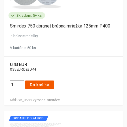
Skladom: 5+ ks
Smirdex 750 abranet brúsna mriežka 125mm P400
brúsne mriežky
V kartóne: 50 ks
0.43 EUR
0.35 EUR bez DPH
Do košíka
Kód:
SM_0588
Výrobca:
smirdex
DODANIE DO 24 HOD.