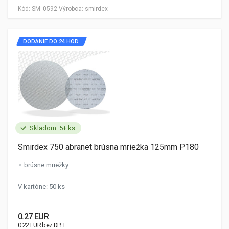
Kód:
SM_0592
Výrobca:
smirdex
DODANIE DO 24 HOD.
Skladom: 5+ ks
Smirdex 750 abranet brúsna mriežka 125mm P180
brúsne mriežky
V kartóne: 50 ks
0.27 EUR
0.22 EUR bez DPH