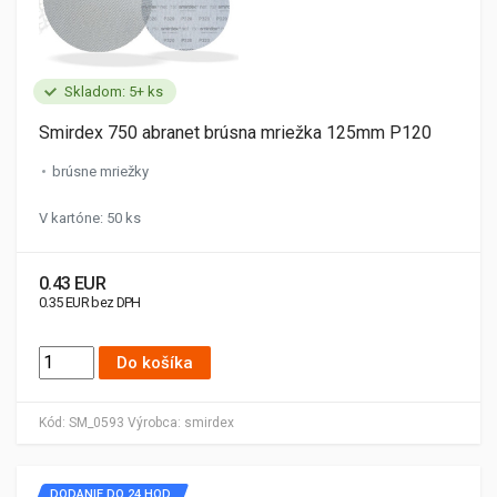
Skladom: 5+ ks
Smirdex 750 abranet brúsna mriežka 125mm P120
brúsne mriežky
V kartóne: 50 ks
0.43 EUR
0.35 EUR bez DPH
Do košíka
Kód:
SM_0593
Výrobca:
smirdex
DODANIE DO 24 HOD.