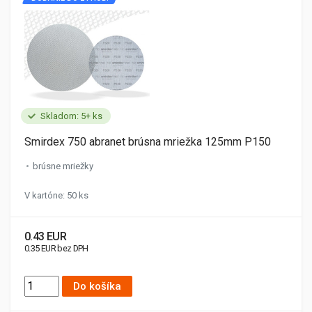
Skladom: 5+ ks
Smirdex 750 abranet brúsna mriežka 125mm P150
brúsne mriežky
V kartóne: 50 ks
0.43 EUR
0.35 EUR bez DPH
Do košíka