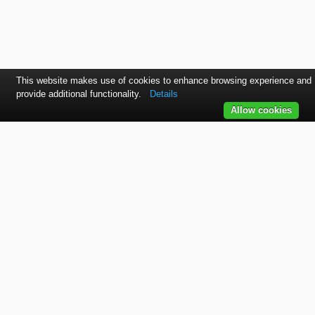
This website makes use of cookies to enhance browsing experience and
provide additional functionality.
Details
Allow cookies
Kontaktujte nás
SVET autolakov, náradia, stavebnej chémie a doplnkov.
TELEFÓN
+421 915 536 901
EMAIL
office@bodycolor.sk