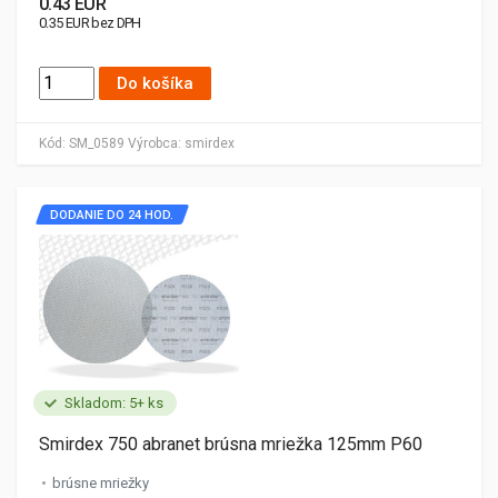
0.43 EUR
0.35 EUR bez DPH
Do košíka
Kód:
SM_0589
Výrobca:
smirdex
DODANIE DO 24 HOD.
Skladom: 5+ ks
Smirdex 750 abranet brúsna mriežka 125mm P60
brúsne mriežky