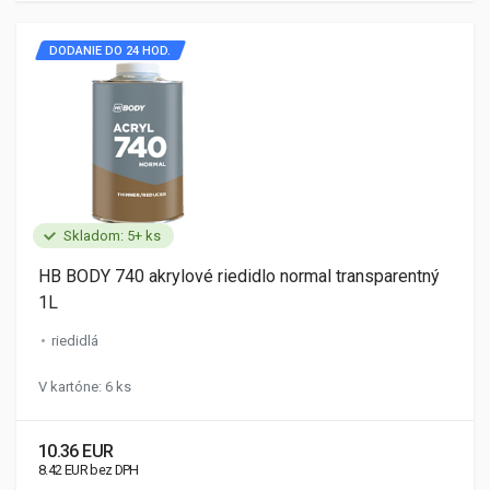
DODANIE DO 24 HOD.
Skladom: 5+ ks
HB BODY 740 akrylové riedidlo normal transparentný
1L
riedidlá
V kartóne: 6 ks
10.36 EUR
8.42 EUR bez DPH