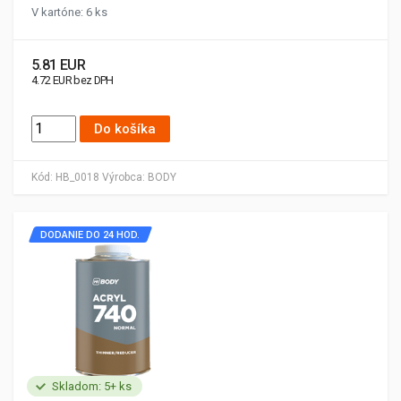
V kartóne: 6 ks
5.81 EUR
4.72 EUR bez DPH
Do košíka
Kód:
HB_0018
Výrobca:
BODY
DODANIE DO 24 HOD.
Skladom: 5+ ks