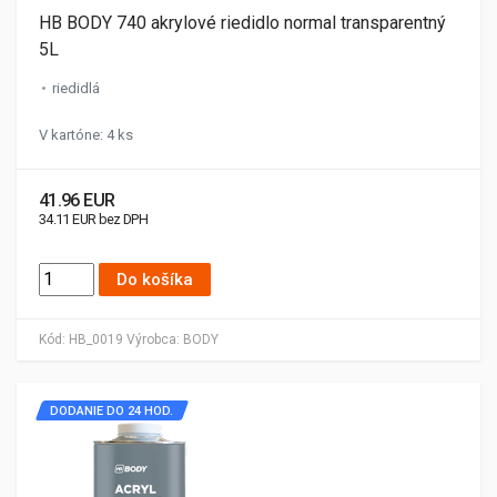
HB BODY 740 akrylové riedidlo normal transparentný
5L
riedidlá
V kartóne: 4 ks
41.96 EUR
34.11 EUR bez DPH
Do košíka
Kód:
HB_0019
Výrobca:
BODY
DODANIE DO 24 HOD.