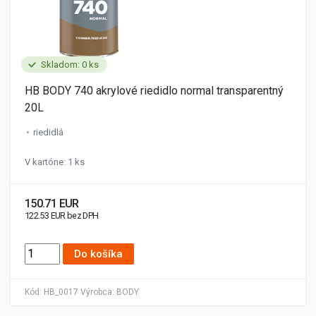
Skladom: 0 ks
HB BODY 740 akrylové riedidlo normal transparentný
20L
riedidlá
V kartóne: 1 ks
150.71 EUR
122.53 EUR bez DPH
Do košíka
Kód:
HB_0017
Výrobca:
BODY