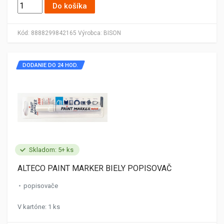
Do košíka
Kód:
8888299842165
Výrobca:
BISON
DODANIE DO 24 HOD.
Skladom: 5+ ks
ALTECO PAINT MARKER BIELY POPISOVAČ
popisovače
V kartóne: 1 ks