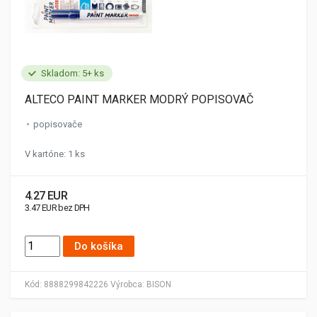
Skladom: 5+ ks
ALTECO PAINT MARKER MODRÝ POPISOVAČ
popisovače
V kartóne: 1 ks
4.27 EUR
3.47 EUR bez DPH
Do košíka
Kód:
8888299842226
Výrobca:
BISON