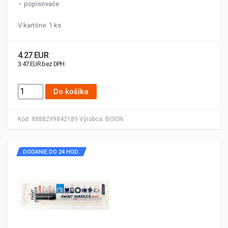
popisovače
V kartóne: 1 ks
4.27 EUR
3.47 EUR bez DPH
Do košíka
Kód:
8888299842189
Výrobca:
BISON
DODANIE DO 24 HOD.