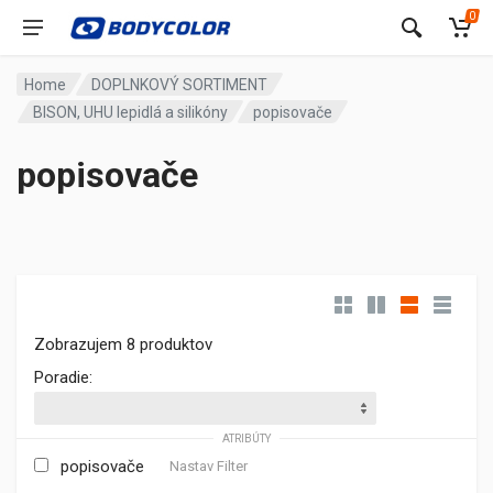
0
Home
DOPLNKOVÝ SORTIMENT
BISON, UHU lepidlá a silikóny
popisovače
popisovače
Zobrazujem 8 produktov
Poradie:
ATRIBÚTY
popisovače
Nastav Filter