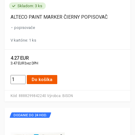
Skladom: 3 ks
ALTECO PAINT MARKER ČIERNY POPISOVAČ
popisovače
V kartóne: 1 ks
4.27 EUR
3.47 EUR bez DPH
Do košíka
Kód:
8888299842240
Výrobca:
BISON
DODANIE DO 24 HOD.