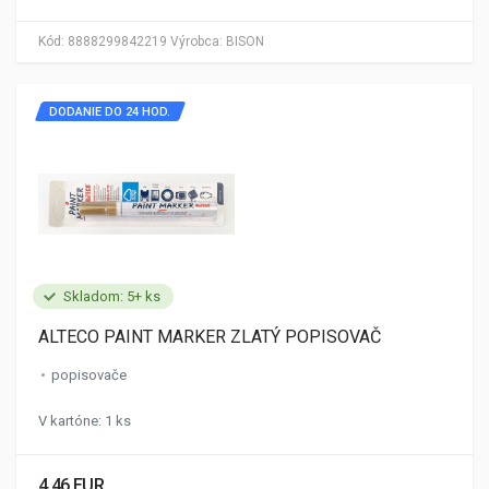
Kód:
8888299842219
Výrobca:
BISON
DODANIE DO 24 HOD.
Skladom: 5+ ks
ALTECO PAINT MARKER ZLATÝ POPISOVAČ
popisovače
V kartóne: 1 ks
4.46 EUR