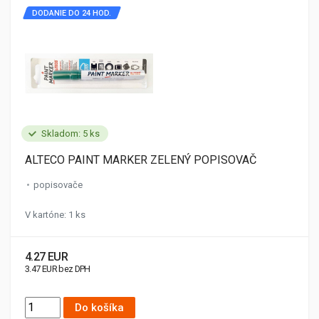
DODANIE DO 24 HOD.
Skladom: 5 ks
ALTECO PAINT MARKER ZELENÝ POPISOVAČ
popisovače
V kartóne: 1 ks
4.27 EUR
3.47 EUR bez DPH
Do košíka