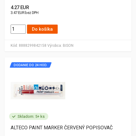
4.27 EUR
3.47 EUR bez DPH
Do košíka
Kód:
8888299842158
Výrobca:
BISON
DODANIE DO 24 HOD.
Skladom: 5+ ks
ALTECO PAINT MARKER ČERVENÝ POPISOVAČ