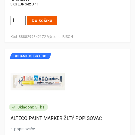
3.63 EUR bez DPH
Do košíka
Kód:
8888299842172
Výrobca:
BISON
DODANIE DO 24 HOD.
Skladom: 5+ ks
ALTECO PAINT MARKER ŽLTÝ POPISOVAČ
popisovače