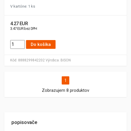
V kartóne: 1 ks
4.27 EUR
3.47 EUR bez DPH
Do košíka
Kód:
8888299842202
Výrobca:
BISON
1
Zobrazujem 8 produktov
popisovače