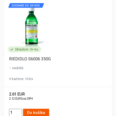
DODANIE DO 24 HOD.
Skladom: 5+ ks
RIEDIDLO S6006 350G
riedidlá
V kartóne: 10 ks
2.61 EUR
2.12 EUR bez DPH
Do košíka