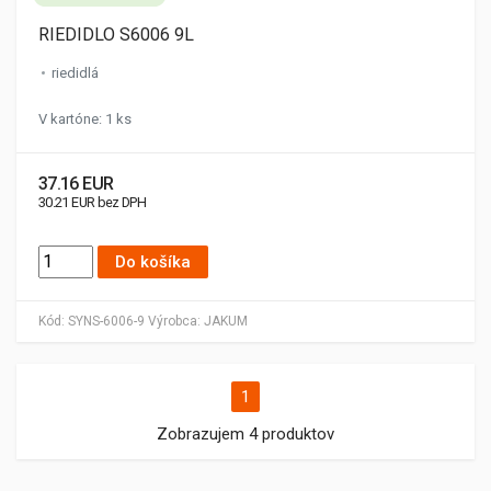
RIEDIDLO S6006 9L
riedidlá
V kartóne: 1 ks
37.16 EUR
30.21 EUR bez DPH
Do košíka
Kód:
SYNS-6006-9
Výrobca:
JAKUM
1
Zobrazujem 4 produktov