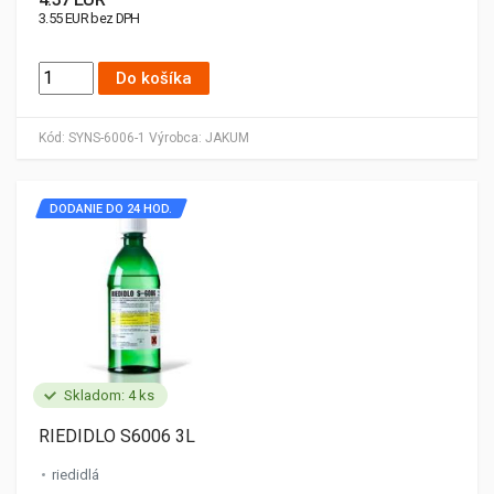
3.55 EUR bez DPH
Do košíka
Kód:
SYNS-6006-1
Výrobca:
JAKUM
DODANIE DO 24 HOD.
Skladom: 4 ks
RIEDIDLO S6006 3L
riedidlá