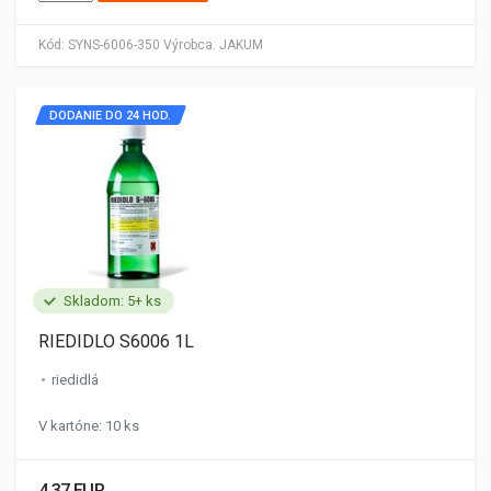
Kód:
SYNS-6006-350
Výrobca:
JAKUM
DODANIE DO 24 HOD.
Skladom: 5+ ks
RIEDIDLO S6006 1L
riedidlá
V kartóne: 10 ks
4.37 EUR