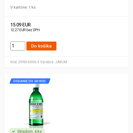
V kartóne: 1 ks
15.09 EUR
12.27 EUR bez DPH
Do košíka
Kód:
SYNS-6006-3
Výrobca:
JAKUM
DODANIE DO 24 HOD.
Skladom: 4 ks