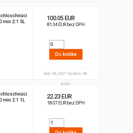
ýchloschnúci
100.05 EUR
0 min 2:1 5L
81.34 EUR bez DPH
Do košíka
Kód:
HB_0327
Výrobca:
HB
BODY
ýchloschnúci
22.23 EUR
0 min 2:1 1L
18.07 EUR bez DPH
Do košíka