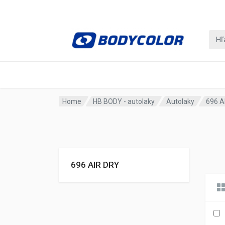
Home
HB BODY - autolaky
Autolaky
696 A
696 AIR DRY