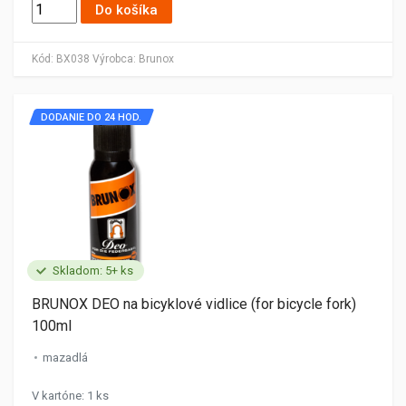
Do košíka
Kód:
BX038
Výrobca:
Brunox
DODANIE DO 24 HOD.
Skladom: 5+ ks
BRUNOX DEO na bicyklové vidlice (for bicycle fork)
100ml
mazadlá
V kartóne: 1 ks