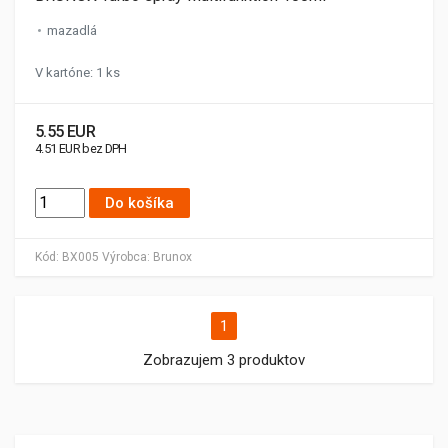
mazadlá
V kartóne: 1 ks
5.55 EUR
4.51 EUR bez DPH
Do košíka
Kód:
BX005
Výrobca:
Brunox
1
Zobrazujem 3 produktov