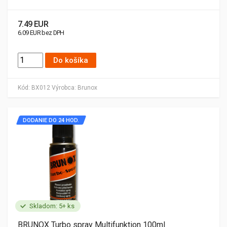
7.49 EUR
6.09 EUR bez DPH
Do košíka
Kód:
BX012
Výrobca:
Brunox
DODANIE DO 24 HOD.
Skladom: 5+ ks
BRUNOX Turbo spray Multifunktion 100ml