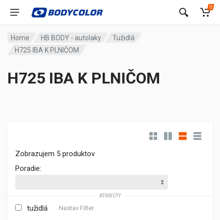
0
Home
HB BODY - autolaky
Tužidlá
H725 IBA K PLNIČOM
H725 IBA K PLNIČOM
Zobrazujem 5 produktov
Poradie:
ATRIBÚTY
tužidlá
Nastav Filter