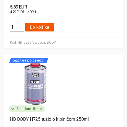
5.89 EUR
4.79 EUR bez DPH
Do košíka
Kód:
HB_0299
Výrobca:
BODY
DODANIE DO 24 HOD.
Skladom: 5+ ks
HB BODY H725 tužidlo k plničom 250ml