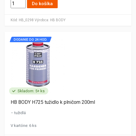
Do košíka
Kód:
HB_0298
Výrobca:
HB BODY
DODANIE DO 24 HOD.
Skladom: 5+ ks
HB BODY H725 tužidlo k plničom 200ml
tužidlá
V kartóne: 6 ks