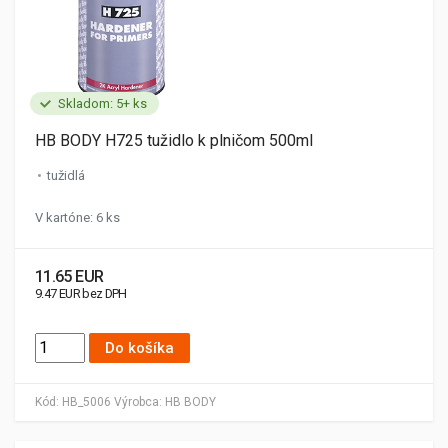
Skladom: 5+ ks
HB BODY H725 tužidlo k plničom 500ml
tužidlá
V kartóne: 6 ks
11.65 EUR
9.47 EUR bez DPH
Do košíka
Kód:
HB_5006
Výrobca:
HB BODY