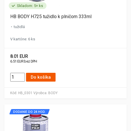
Skladom: 5+ ks
HB BODY H725 tužidlo k plničom 333ml
tužidlá
V kartóne: 6 ks
8.01 EUR
6.51 EUR bez DPH
Do košíka
Kód:
HB_0301
Výrobca:
BODY
DODANIE DO 24 HOD.