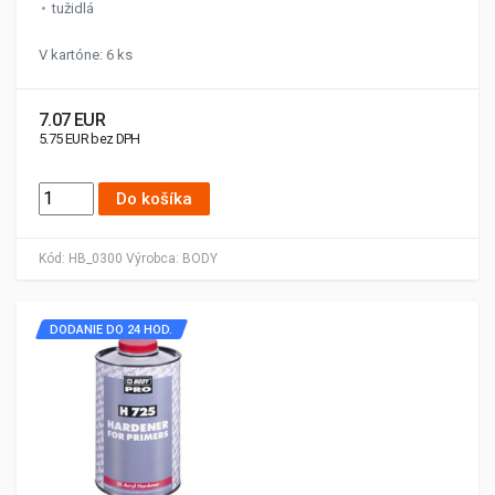
tužidlá
V kartóne: 6 ks
7.07 EUR
5.75 EUR bez DPH
Do košíka
Kód:
HB_0300
Výrobca:
BODY
DODANIE DO 24 HOD.