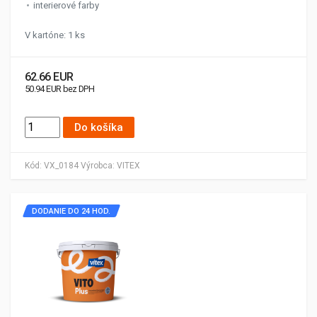
interierové farby
V kartóne: 1 ks
62.66 EUR
50.94 EUR bez DPH
Do košíka
Kód:
VX_0184
Výrobca:
VITEX
DODANIE DO 24 HOD.