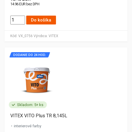
14.96 EUR bez DPH
Do košíka
Kód:
VX_0756
Výrobca:
VITEX
DODANIE DO 24 HOD.
Skladom: 5+ ks
VITEX VITO Plus TR 8,145L
interierové farby