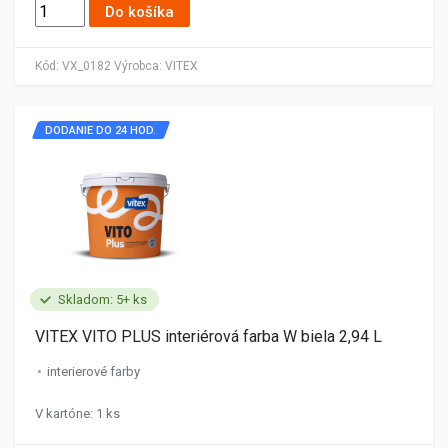
Do košíka
Kód:
VX_0182
Výrobca:
VITEX
DODANIE DO 24 HOD.
Skladom: 5+ ks
VITEX VITO PLUS interiérová farba W biela 2,94 L
interierové farby
V kartóne: 1 ks