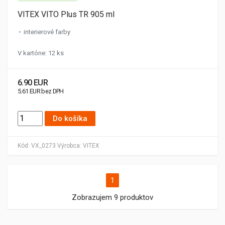
VITEX VITO Plus TR 905 ml
interierové farby
V kartóne: 12 ks
6.90 EUR
5.61 EUR bez DPH
Do košíka
Kód:
VX_0273
Výrobca:
VITEX
1
Zobrazujem 9 produktov