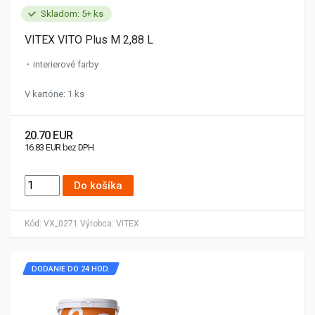
Skladom: 5+ ks
VITEX VITO Plus M 2,88 L
interierové farby
V kartóne: 1 ks
20.70 EUR
16.83 EUR bez DPH
Do košíka
Kód:
VX_0271
Výrobca:
VITEX
DODANIE DO 24 HOD.