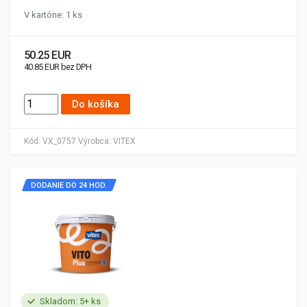
V kartóne: 1 ks
50.25 EUR
40.85 EUR bez DPH
Do košíka
Kód:
VX_0757
Výrobca:
VITEX
DODANIE DO 24 HOD.
Skladom: 5+ ks