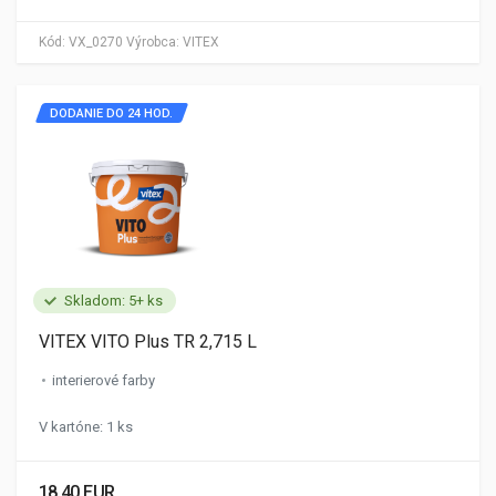
Kód:
VX_0270
Výrobca:
VITEX
DODANIE DO 24 HOD.
Skladom: 5+ ks
VITEX VITO Plus TR 2,715 L
interierové farby
V kartóne: 1 ks
18.40 EUR