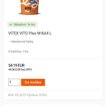
Skladom: 5+ ks
VITEX VITO Plus M 8,64 L
interierové farby
V kartóne: 1 ks
54.19 EUR
44.06 EUR bez DPH
Do košíka
Kód:
VX_0272
Výrobca:
VITEX