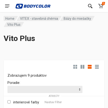
0
Home
VITEX - stavebná chémia
Bázy do miešačky
Vito Plus
Vito Plus
Zobrazujem 9 produktov
Poradie:
ATRIBÚTY
interierové farby
Nastav Filter