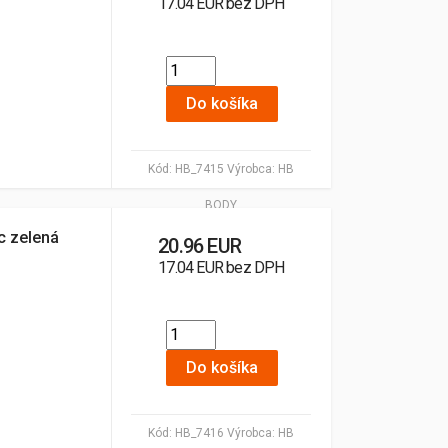
17.04 EUR bez DPH
Do košíka
Kód:
HB_7415
Výrobca:
HB
BODY
c zelená
20.96 EUR
17.04 EUR bez DPH
Do košíka
Kód:
HB_7416
Výrobca:
HB