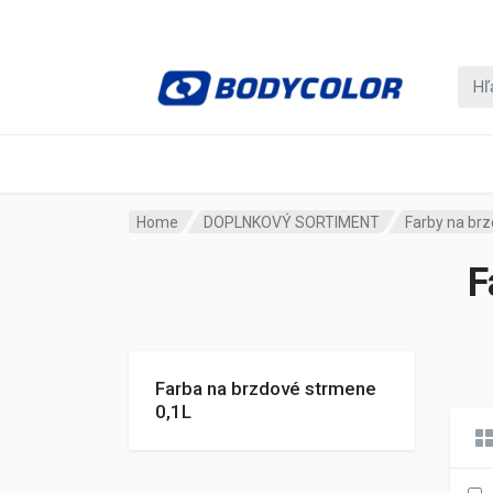
Home
DOPLNKOVÝ SORTIMENT
Farby na brz
F
Farba na brzdové strmene
0,1L