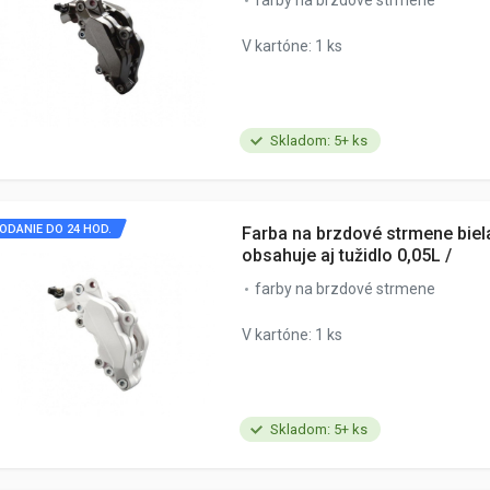
farby na brzdové strmene
V kartóne: 1 ks
Skladom: 5+ ks
ODANIE DO 24 HOD.
Farba na brzdové strmene biela
obsahuje aj tužidlo 0,05L /
farby na brzdové strmene
V kartóne: 1 ks
Skladom: 5+ ks