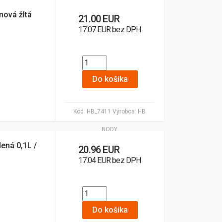
nová žltá
21.00 EUR
17.07 EUR bez DPH
Do košíka
Kód:
HB_7411
Výrobca:
HB
BODY
ená 0,1L /
20.96 EUR
17.04 EUR bez DPH
Do košíka