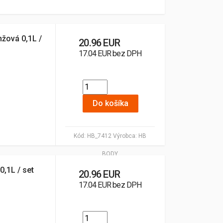
žová 0,1L /
20.96 EUR
17.04 EUR bez DPH
Do košíka
Kód:
HB_7412
Výrobca:
HB
BODY
0,1L / set
20.96 EUR
17.04 EUR bez DPH