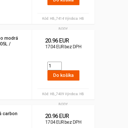
Kód:
HB_7414
Výrobca:
HB
BODY
bo modrá
20.96 EUR
,05L /
17.04 EUR bez DPH
Do košíka
Kód:
HB_7409
Výrobca:
HB
BODY
á carbon
20.96 EUR
17.04 EUR bez DPH