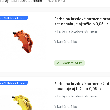
farby na brzdové strmene
Nastav Filter
ODANIE DO 24 HOD.
Farba na brzdové strmene oran
set obsahuje aj tužidlo 0,05L /
farby na brzdové strmene
V kartóne: 1 ks
Skladom: 5+ ks
ODANIE DO 24 HOD.
Farba na brzdové strmene žltá 
obsahuje aj tužidlo 0,05L /
farby na brzdové strmene
V kartóne: 1 ks