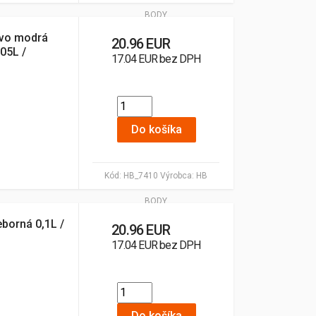
BODY
avo modrá
20.96 EUR
,05L /
17.04 EUR bez DPH
Do košíka
Kód:
HB_7410
Výrobca:
HB
BODY
eborná 0,1L /
20.96 EUR
17.04 EUR bez DPH
Do košíka